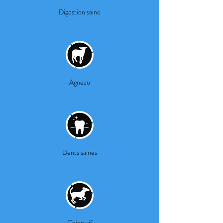
Digestion saine
Agneau
Dents saines
Chien vif