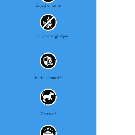
Digestion saine
Hypoallergénique
Forte immunité
Chien vif