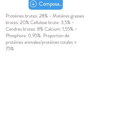
Composants analytiques
Protéines brutes: 28% - Matières grasses
brutes: 20% Cellulose brute: 3,5% -
Cendres brutes: 8% Calcium: 1,55% -
Phosphore: 0,95%. Proportion de
protéines animales/protéines totales =
75%
32 Ter Rue Jules Ferry
97430 Le Tampon, La Réunion
NOS HORAIRES D’OUVERTURE
Du lundi au vendredi 14h00 à 17h30
Le samedi 09h00 à 12h00
0692 806 506
OÙ NOUS TROUVER ?